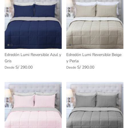
Toallas
Essenza - Darwin Arcos
Vinil adhesivo
Varios
Edredón Lumi Reversible Azul y
Edredón Lumi Reversible Beige
Gris
y Perla
S/ 290.00
S/ 290.00
Desde
Desde