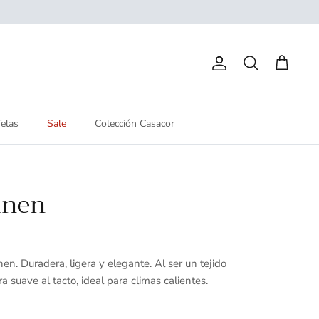
Cuenta
Buscar
Carrito
Telas
Sale
Colección Casacor
inen
en. Duradera, ligera y elegante. A
l ser un tejido
ra suave al tacto,
ideal para climas calientes.