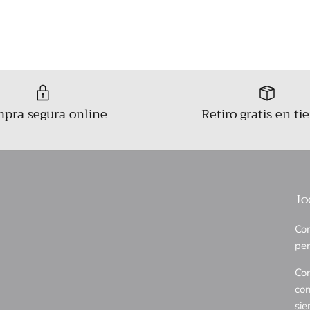
pra segura online
Retiro gratis en ti
Jo
Com
per
Con
con
sie