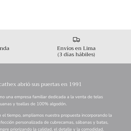
enda
Envíos en Lima
(3 días hábiles)
cathex abrió sus puertas en 1991
o una empresa familiar dedicada a la venta de telas
uanas y toallas de 100% algodón.
 el tiempo, ampliamos nuestra propuesta incorporando la
fección personalizada de cubrecamas, sábanas y batas,
mpre priorizando la calidad, el detalle y la comodidad.