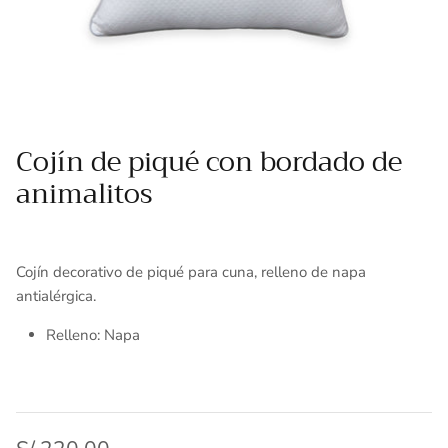
Toallas
Essenza - Darwin Arcos
Vinil adhesivo
Varios
Cojín de piqué con bordado de
animalitos
Cojín decorativo de piqué para cuna, relleno de napa
antialérgica.
Relleno: Napa