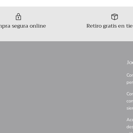
pra segura online
Retiro gratis en ti
Jo
Com
per
Con
con
sie
Aco
des