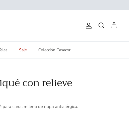
Cuenta
Buscar
Carrito
Telas
Sale
Colección Casacor
iqué con relieve
é para cuna, relleno de napa antialérgica.