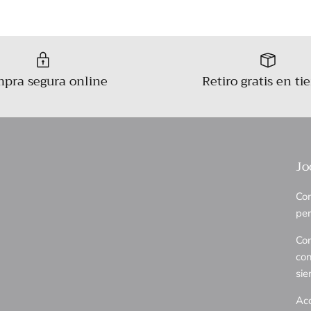
pra segura online
Retiro gratis en ti
Jo
Com
per
Con
con
sie
Aco