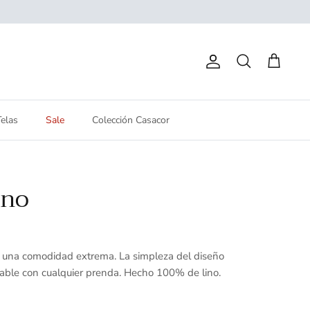
Cuenta
Buscar
Carrito
Telas
Sale
Colección Casacor
ino
á una comodidad extrema. La simpleza del diseño
inable con cualquier prenda. Hecho 100% de lino.