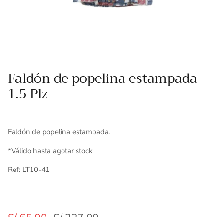
Toallas
Essenza - Darwin Arcos
Vinil adhesivo
Varios
Faldón de popelina estampada
1.5 Plz
Faldón de popelina estampada.
*Válido hasta agotar stock
Ref: LT10-41