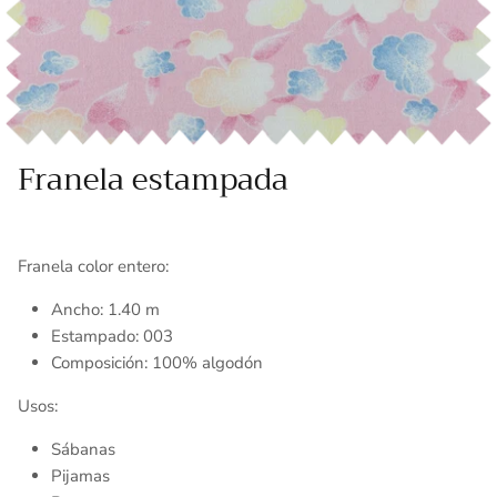
Toallas
Essenza - Darwin Arcos
Vinil adhesivo
Varios
Franela estampada
Franela color entero:
Ancho: 1.40 m
Estampado: 003
Composición: 100% algodón
Usos:
Sábanas
Pijamas