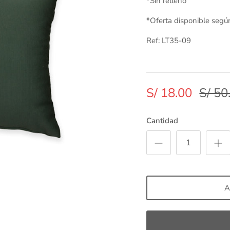
*Sin relleno
*Oferta disponible segú
Ref: LT35-09
S/ 18.00
S/ 50
Cantidad
A