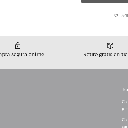
AG
pra segura online
Retiro gratis en ti
Jo
Com
per
Con
con