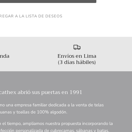
REGAR A LA LISTA DE DESEOS
enda
Envíos en Lima
(3 días hábiles)
cathex abrió sus puertas en 1991
o una empresa familiar dedicada a la venta de telas
uanas y toallas de 100% algodón.
 el tiempo, ampliamos nuestra propuesta incorporando la
fección personalizada de cubrecamas, sábanas y batas,