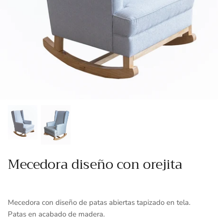
Toallas
Essenza - Darwin Arcos
Vinil adhesivo
Varios
Mecedora diseño con orejita
Mecedora con diseño de patas abiertas tapizado en tela.
Patas en acabado de madera.