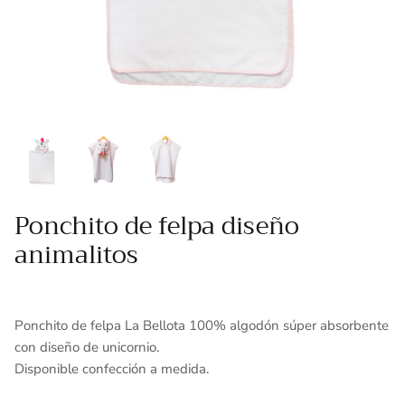
Toallas
Essenza - Darwin Arcos
Vinil adhesivo
Varios
Ponchito de felpa diseño
animalitos
Ponchito de felpa La Bellota 100% algodón súper absorbente
con diseño de unicornio.
Disponible confección a medida.