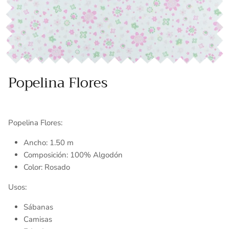
Toallas
Essenza - Darwin Arcos
Vinil adhesivo
Varios
Popelina Flores
Popelina Flores:
Ancho: 1.50 m
Composición: 100% Algodón
Color: Rosado
Usos:
Sábanas
Camisas