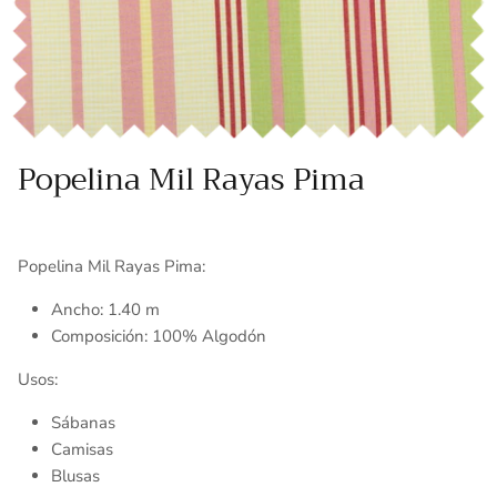
Toallas
Essenza - Darwin Arcos
Vinil adhesivo
Varios
Popelina Mil Rayas Pima
Popelina Mil Rayas Pima:
Ancho: 1.40 m
Composición: 100% Algodón
Usos:
Sábanas
Camisas
Blusas