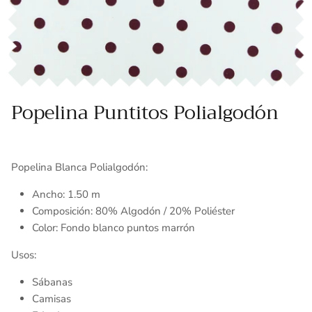
Toallas
Essenza - Darwin Arcos
Vinil adhesivo
Varios
Popelina Puntitos Polialgodón
Popelina Blanca
Polialgodón
:
Ancho: 1.50 m
Composición: 80% Algodón / 20% Poliéster
Color: Fondo blanco puntos marrón
Usos:
Sábanas
Camisas