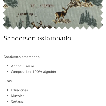
Toallas
Essenza - Darwin Arcos
Vinil adhesivo
Varios
Sanderson estampado
Sanderson estampado:
Ancho: 1.40 m
Composición: 100% algodón
Usos:
Edredones
Muebles
Cortinas