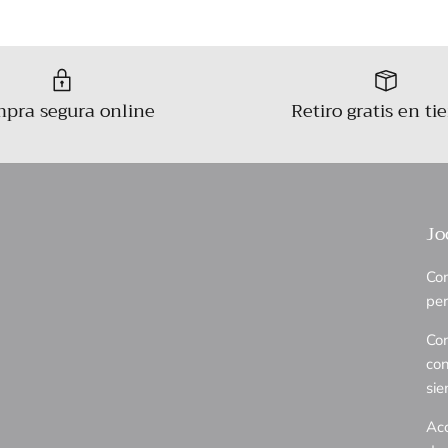
pra segura online
Retiro gratis en ti
Jo
Com
per
Con
con
sie
Aco