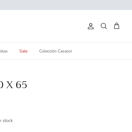
Cuenta
Buscar
Carrito
Telas
Sale
Colección Casacor
0 X 65
n stock