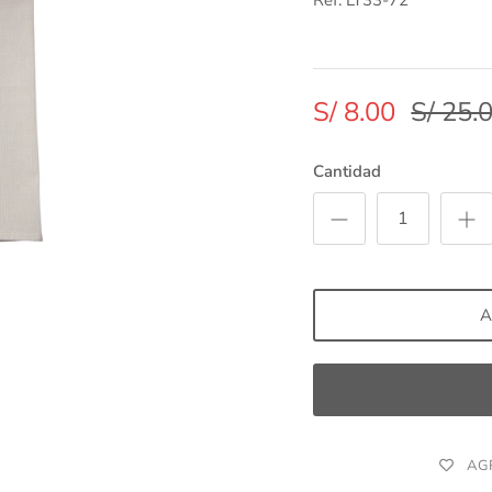
Ref: LT33-72
S/ 8.00
S/ 25.
Cantidad
A
AG