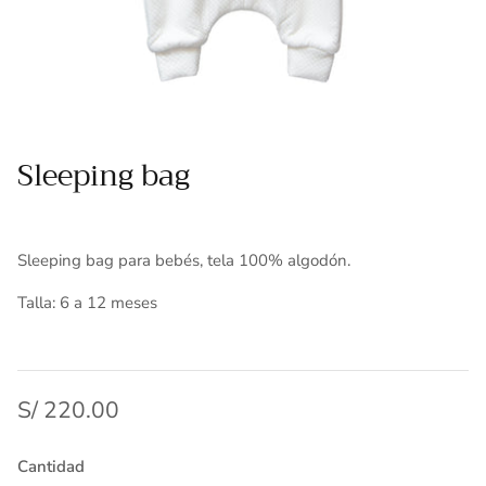
Toallas
Essenza - Darwin Arcos
Vinil adhesivo
Varios
Sleeping bag
Sleeping bag para bebés, tela 100% algodón.
Talla: 6 a 12 meses
S/ 220.00
Cantidad