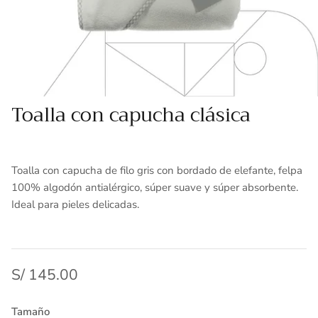
Toallas
Essenza - Darwin Arcos
Vinil adhesivo
Varios
Toalla con capucha clásica
Toalla con capucha de filo gris con bordado de elefante, felpa
100% algodón antialérgico, súper suave y súper absorbente.
Ideal para pieles delicadas.
S/ 145.00
Tamaño