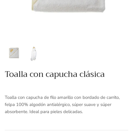
Toallas
Essenza - Darwin Arcos
Vinil adhesivo
Varios
Toalla con capucha clásica
Toalla con capucha de filo amarillo con bordado de carrito,
felpa 100% algodón antialérgico, súper suave y súper
absorbente. Ideal para pieles delicadas.