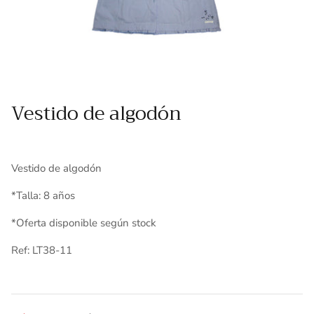
Toallas
Essenza - Darwin Arcos
Vinil adhesivo
Varios
Vestido de algodón
Vestido de algodón
*Talla: 8 años
*
Oferta disponible según stock
Ref: LT38-11