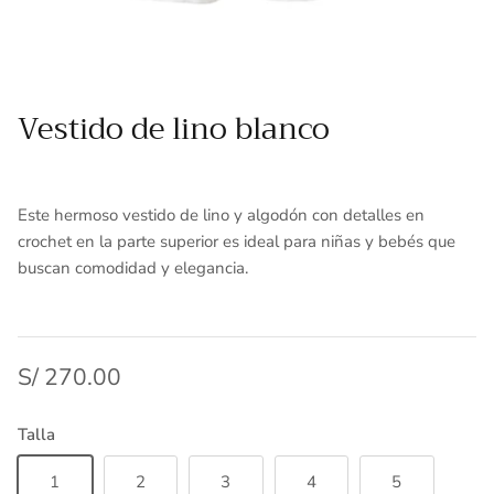
Toallas
Essenza - Darwin Arcos
Vinil adhesivo
Vestido de lino blanco
Varios
Este hermoso vestido de lino y algodón con detalles en
crochet en la parte superior es ideal para niñas y bebés que
buscan comodidad y elegancia.
S/ 270.00
Talla
1
2
3
4
5